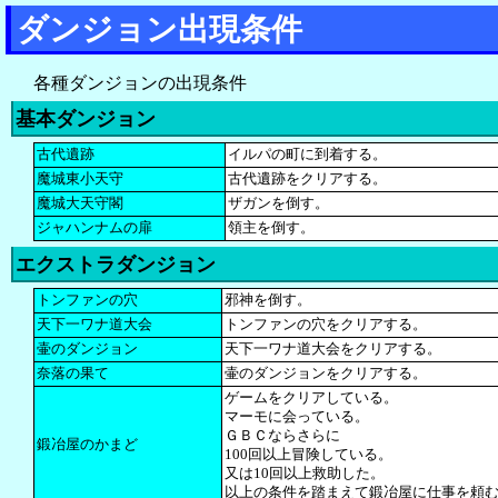
ダンジョン出現条件
各種ダンジョンの出現条件
基本ダンジョン
古代遺跡
イルパの町に到着する。
魔城東小天守
古代遺跡をクリアする。
魔城大天守閣
ザガンを倒す。
ジャハンナムの扉
領主を倒す。
エクストラダンジョン
トンファンの穴
邪神を倒す。
天下一ワナ道大会
トンファンの穴をクリアする。
壷のダンジョン
天下一ワナ道大会をクリアする。
奈落の果て
壷のダンジョンをクリアする。
ゲームをクリアしている。
マーモに会っている。
ＧＢＣならさらに
鍛冶屋のかまど
100回以上冒険している。
又は10回以上救助した。
以上の条件を踏まえて鍛冶屋に仕事を頼