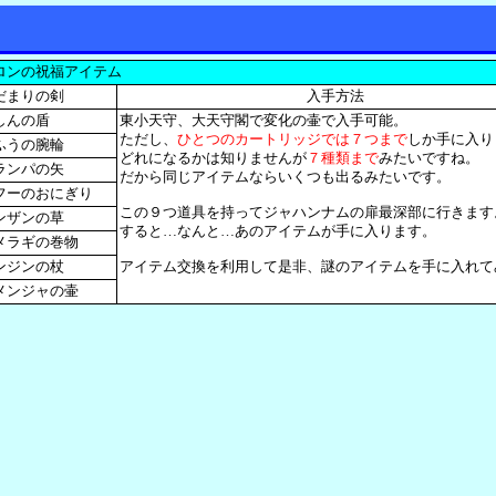
ロンの祝福アイテム
だまりの剣
入手方法
しんの盾
東小天守、大天守閣で変化の壷で入手可能。
ただし、
ひとつのカートリッジでは７つまで
しか手に入り
ふうの腕輪
どれになるかは知りませんが
７種類まで
みたいですね。
ランパの矢
だから同じアイテムならいくつも出るみたいです。
フーのおにぎり
この９つ道具を持ってジャハンナムの扉最深部に行きます
ンザンの草
すると…なんと…あのアイテムが手に入ります。
メラギの巻物
ンジンの杖
アイテム交換を利用して是非、謎のアイテムを手に入れて
メンジャの壷