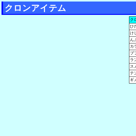
クロンアイテム
ク
ひ
け
ん
カ
ブ
ラ
ス
テ
ギ