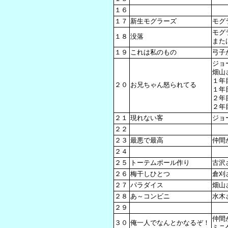
１６
１７
新生モグラーズ
モグ
モグ
１８
没落
また
１９
これは私のもの
弓子
ジョ
畑山
１年
２０
お兄ちゃん怒られてる
１年
２年
２年
２１
現れない客
ジョ
２２
２３
最悪で最高
仲間
２４
２５
トーテムポール作り
古沢
２６
梅干しひとつ
倉刈
２７
パラダイス
畑山
２８
あ～コンビニ
水木
２９
仲間
３０
俺一人でなんとかなるぞ！
ミニ