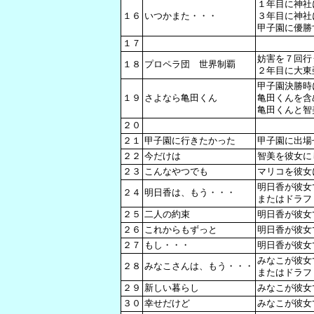
１年目に神社
１６
いつかまた・・・
３年目に神社
甲子園に優勝
１７
妨害を７回行
１８
プロペラ団 世界制覇
２年目に大東
甲子園決勝時
１９
さよなら亀田くん
亀田くんを含
亀田くんと智
２０
２１
甲子園に行きたかった
甲子園に出場
２２
今だけは
智美を彼女に
２３
こんなやつでも
マリコを彼女
明日香が彼女
２４
明日香は、もう・・・
またはドラフ
２５
二人の約束
明日香が彼女
２６
これからもずっと
明日香が彼女
２７
もし・・・
明日香が彼女
みなこが彼女
２８
みなこさんは、もう・・・
またはドラフ
２９
新しい暮らし
みなこが彼女
３０
幸せだけど
みなこが彼女