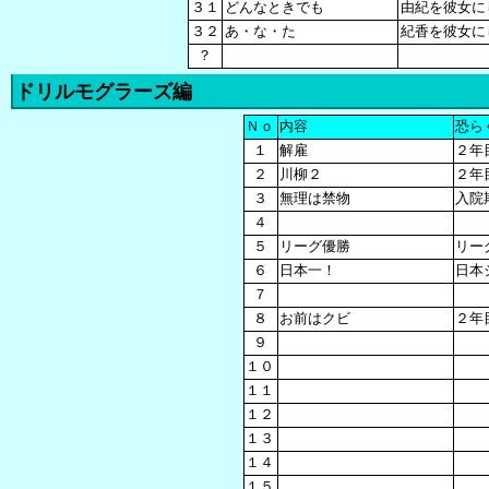
３１
どんなときでも
由紀を彼女に
３２
あ・な・た
紀香を彼女に
？
ドリルモグラーズ編
Ｎｏ
内容
恐ら
１
解雇
２年
２
川柳２
２年
３
無理は禁物
入院
４
５
リーグ優勝
リー
６
日本一！
日本
７
８
お前はクビ
２年
９
１０
１１
１２
１３
１４
１５