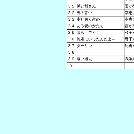
３１
孫と爺さん
愛が
３２
男の背中
幸恵
３３
幸せ独り占め
幸恵
３４
ある愛のかたち
霞が
３５
ほら、早く！
弓子
３６
何処にいったんだよ～
弓子
３７
ダーリン
紀香
３８
３９
遠い過去
戦争
？