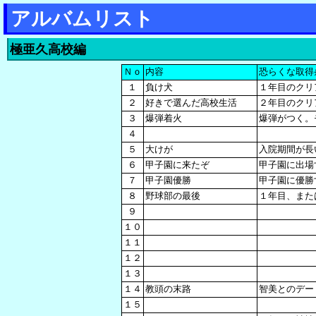
アルバムリスト
極亜久高校編
Ｎｏ
内容
恐らくな取得
１
負け犬
１年目のクリ
２
好きで選んだ高校生活
２年目のクリ
３
爆弾着火
爆弾がつく。
４
５
大けが
入院期間が長
６
甲子園に来たぞ
甲子園に出場
７
甲子園優勝
甲子園に優勝
８
野球部の最後
１年目、また
９
１０
１１
１２
１３
１４
教頭の末路
智美とのデー
１５